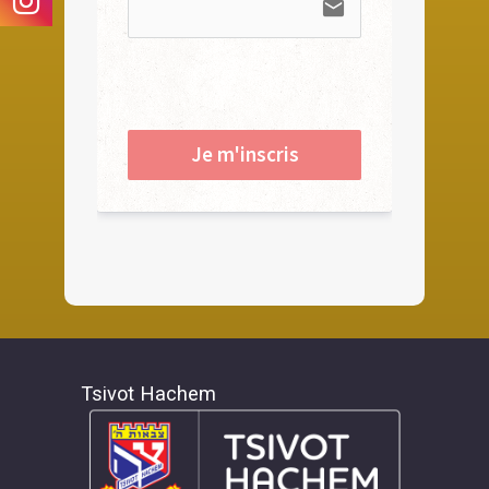
email
Je m'inscris
Tsivot Hachem