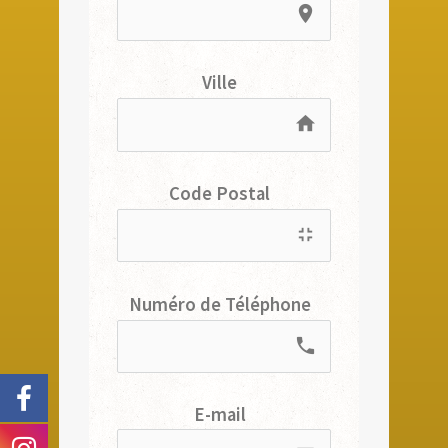
place
Ville
home
Code Postal
fullscreen_exit
Numéro de Téléphone
local_phone
E-mail