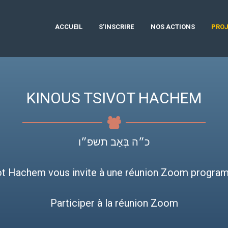
ACCUEIL
S’INSCRIRE
NOS ACTIONS
PROJ
KINOUS TSIVOT HACHEM
כ״ה בְּאָב תשפ״ו
ot Hachem vous invite à une réunion Zoom progra
Participer à la réunion Zoom