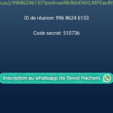
om.us/j/99686246153?pwd=uwNb9kbXNHLMPEac8
ID de réunion: 996 8624 6153
Code secret: 510736