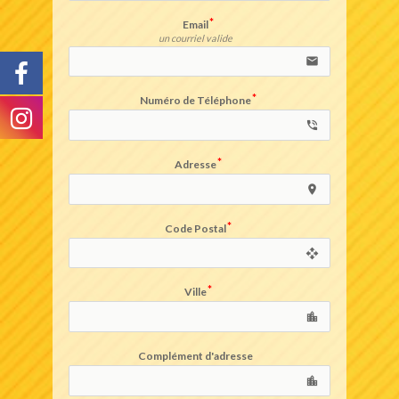
Email
un courriel valide
email
Numéro de Téléphone
phone_in_talk
Adresse
location_on
Code Postal
open_with
Ville
location_city
Complément d'adresse
location_city