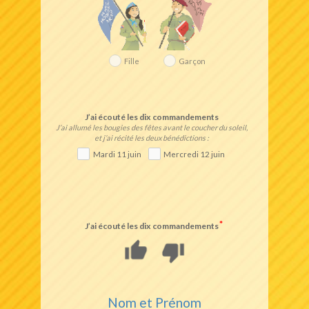
Fille
Garçon
J’ai écouté les dix commandements
J’ai allumé les bougies des fêtes avant le coucher du soleil,
et j’ai récité les deux bénédictions :
Mardi 11 juin
Mercredi 12 juin
J’ai écouté les dix commandements
thumb_up
thumb_down
Nom et Prénom