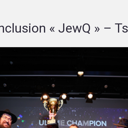
onclusion « JewQ » – T