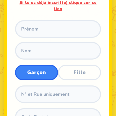
Si tu es déjà inscrit(e) clique sur ce
lien
Garçon
Fille